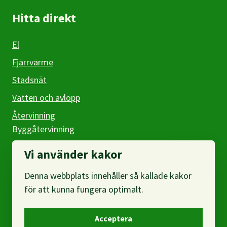
Hitta direkt
El
Fjärrvärme
Stadsnät
Vatten och avlopp
Återvinning
Byggåtervinning
Företag
Vi använder kakor
Denna webbplats innehåller så kallade kakor
Om webbplatsen
för att kunna fungera optimalt.
Om oss
Acceptera