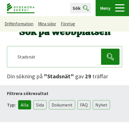
Sök
Meny
Driftinformation
Mina sidor
Företag
Sök på webbplatsen
Din sökning
på
"Stadsnät"
gav
29
träffar
Filtrera sökresultat
Typ:
Alla
Sida
Dokument
FAQ
Nyhet