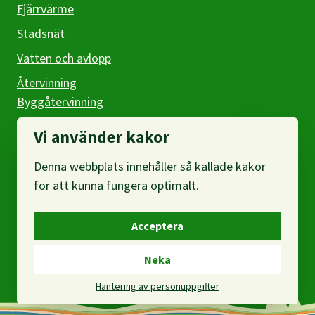
Fjärrvärme
Stadsnät
Vatten och avlopp
Återvinning
Byggåtervinning
Företag
Vi använder kakor
Denna webbplats innehåller så kallade kakor
Om webbplatsen
för att kunna fungera optimalt.
Om oss
Acceptera
Om personuppgifter
Neka
Hantering av personuppgifter