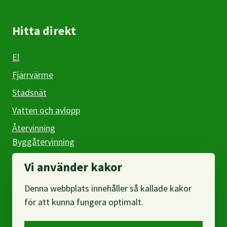
Hitta direkt
El
Fjärrvärme
Stadsnät
Vatten och avlopp
Återvinning
Byggåtervinning
Företag
Vi använder kakor
Denna webbplats innehåller så kallade kakor
Om webbplatsen
för att kunna fungera optimalt.
Om oss