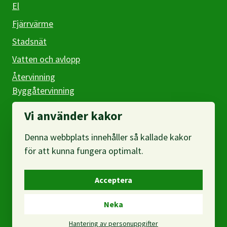
El
Fjärrvärme
Stadsnät
Vatten och avlopp
Återvinning
Byggåtervinning
Företag
Vi använder kakor
Denna webbplats innehåller så kallade kakor
Om webbplatsen
för att kunna fungera optimalt.
Om oss
Acceptera
Om personuppgifter
Neka
Hantering av personuppgifter