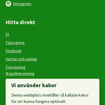
Instagram
Hitta direkt
El
Fjärrvärme
Stadsnät
Vatten och avlopp
Återvinning
Byggåtervinning
Företag
Vi använder kakor
Denna webbplats innehåller så kallade kakor
Om webbplatsen
för att kunna fungera optimalt.