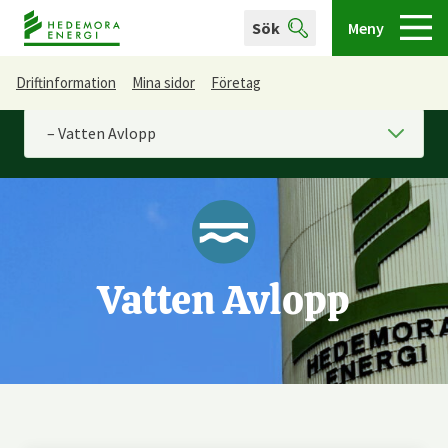
Sök
Meny
Driftinformation
Mina sidor
Företag
Du är här
Vatten Avlopp