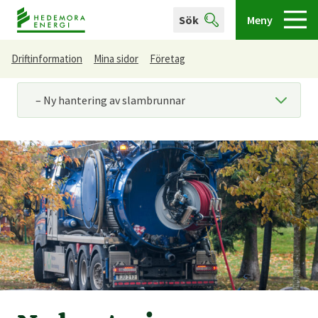
Sök
Meny
Driftinformation
Mina sidor
Företag
Du är här