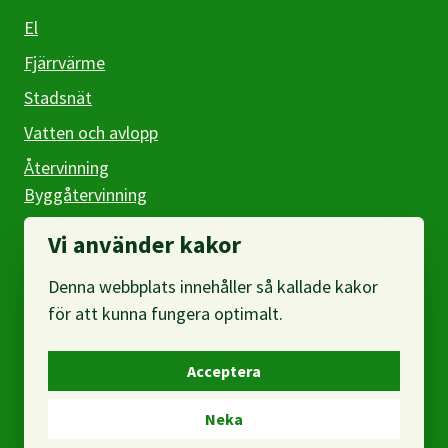
El
Fjärrvärme
Stadsnät
Vatten och avlopp
Återvinning
Byggåtervinning
Företag
Vi använder kakor
Denna webbplats innehåller så kallade kakor
Om webbplatsen
för att kunna fungera optimalt.
Om oss
Acceptera
Om personuppgifter
Neka