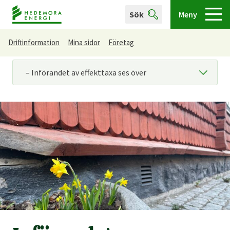
Sök
Meny
Driftinformation
Mina sidor
Företag
Du är här