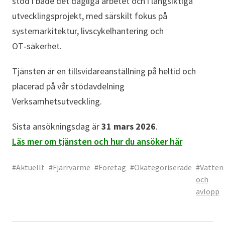
stöd i både det dagliga arbetet och i långsiktiga
utvecklingsprojekt, med särskilt fokus på
systemarkitektur, livscykelhantering och
OT‑säkerhet.
Tjänsten är en tillsvidareanställning på heltid och
placerad på vår stödavdelning
Verksamhetsutveckling.
Sista ansökningsdag är
31 mars 2026
.
Läs mer om tjänsten och hur du ansöker här
#Aktuellt
#Fjärrvärme
#Företag
#Okategoriserade
#Vatten
och
avlopp