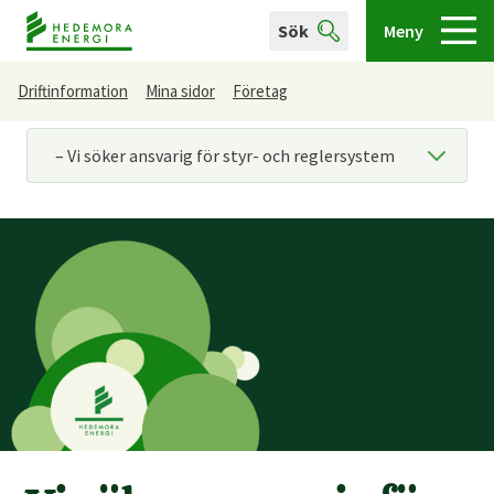
Sök
Meny
Driftinformation
Mina sidor
Företag
Du är här