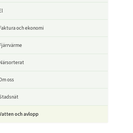
El
Faktura och ekonomi
Fjärrvärme
Närsorterat
Om oss
Stadsnät
Vatten och avlopp