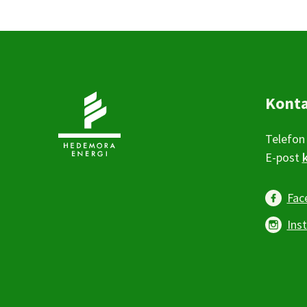
Kont
Telefon
E-post
Fac
Ins