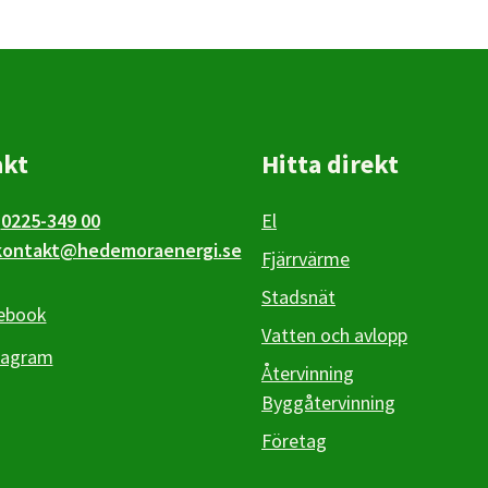
akt
Hitta direkt
0225-349 00
El
kontakt@hedemoraenergi.se
Fjärrvärme
Stadsnät
ebook
Vatten och avlopp
tagram
Återvinning
Byggåtervinning
Företag