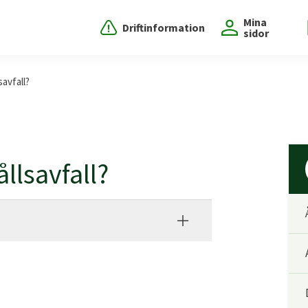
Mina
Driftinformation
sidor
avfall?
llsavfall?