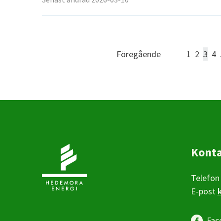
Föregående
1
2
3
4
Kont
Telefon
E-post
Fac