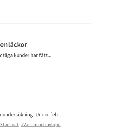
tenläckor
liga kunder har fått...
dundersökning. Under feb...
#Stadsnät
#Vatten och avlopp