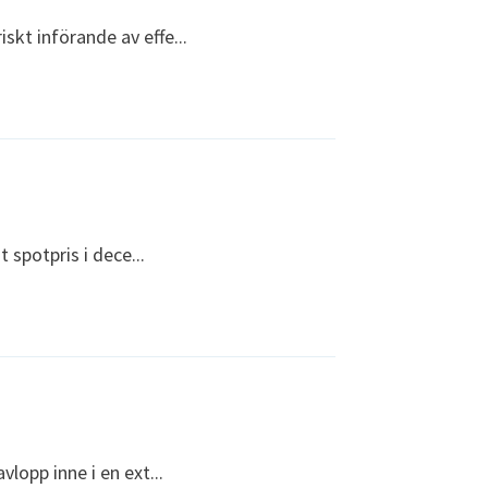
skt införande av effe...
t spotpris i dece...
vlopp inne i en ext...