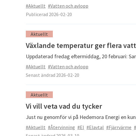
#Aktuellt
#Vatten och avlopp
Publicerad 2026-02-20
Aktuellt
Växlande temperatur ger flera vat
Uppdaterad fredag eftermiddag, 20 februari: Samt
#Aktuellt
#Vatten och avlopp
Senast ändrad 2026-02-20
Aktuellt
Vi vill veta vad du tycker
Just nu genomför vi på Hedemora Energi en kun
#Aktuellt
#Återvinning
#El
#Elavtal
#Fjärrvärme
Senast ändrad 2026-03-10