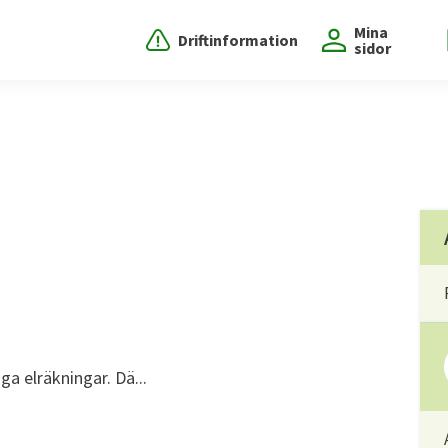
Mina
Driftinformation
sidor
a elräkningar. Dä...