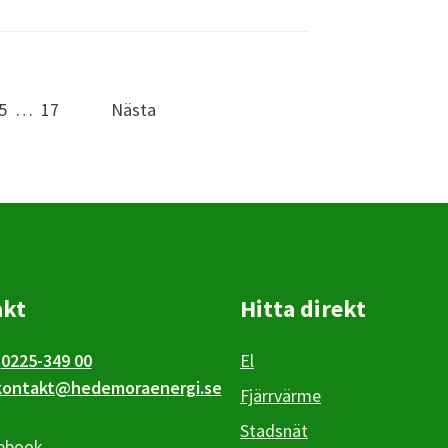
5
…
17
Nästa
akt
Hitta direkt
0225-349 00
El
kontakt@hedemoraenergi.se
Fjärrvärme
Stadsnät
ebook