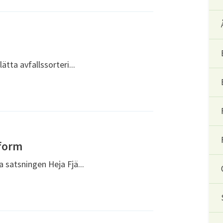
ätta avfallssorteri...
form
 satsningen Heja Fjä...