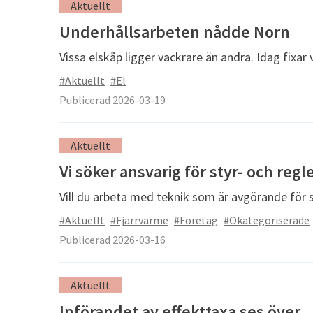
Aktuellt
Underhållsarbeten nådde Norn
Vissa elskåp ligger vackrare än andra. Idag fixar 
#Aktuellt
#El
Publicerad 2026-03-19
Aktuellt
Vi söker ansvarig för styr- och reg
Vill du arbeta med teknik som är avgörande för
#Aktuellt
#Fjärrvärme
#Företag
#Okategoriserade
Publicerad 2026-03-16
Aktuellt
Införandet av effekttaxa ses över