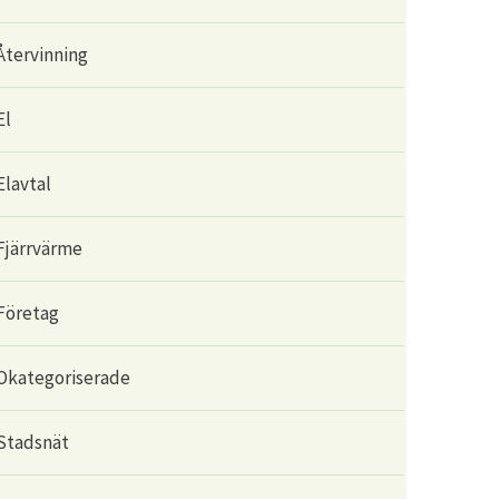
Återvinning
El
Elavtal
Fjärrvärme
Företag
Okategoriserade
Stadsnät