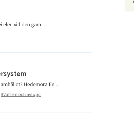
vi elen vid den gam...
lersystem
 samhället? Hedemora En...
#Vatten och avlopp