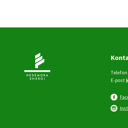
Kont
Telefon
E-post
Fac
Ins