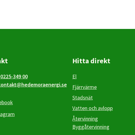
akt
Hitta direkt
0225-349 00
El
kontakt@hedemoraenergi.se
Fjärrvärme
Stadsnät
ebook
Vatten och avlopp
tagram
Återvinning
Byggåtervinning