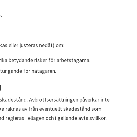
e.
kas eller justeras nedåt) om:
ika betydande risker för arbetstagarna.
betungande för nätägaren.
d
l skadestånd. Avbrottsersättningen påverkar inte
ka räknas av från eventuellt skadestånd som
 regleras i ellagen och i gällande avtalsvillkor.