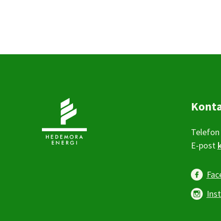
Kont
Telefon
E-post
Fac
Ins