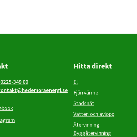
akt
Hitta direkt
0225-349 00
El
kontakt@hedemoraenergi.se
Fjärrvärme
Stadsnät
ebook
Vatten och avlopp
tagram
Återvinning
Byggåtervinning