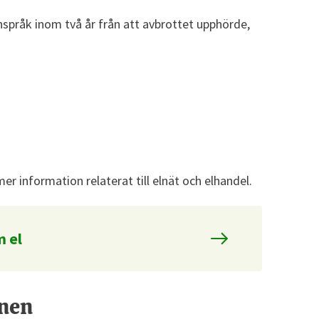
anspråk inom två år från att avbrottet upphörde,
r information relaterat till elnät och elhandel.
m el
nen