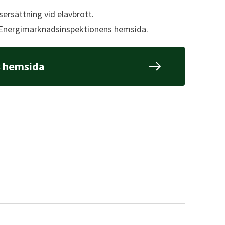
tsersättning vid elavbrott.
på Energimarknadsinspektionens hemsida.
s hemsida