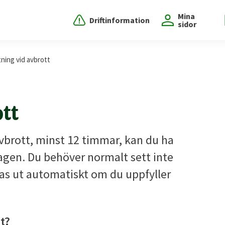
Mina
Driftinformation
sidor
tning vid avbrott
ott
vbrott, minst 12 timmar, kan du ha
llagen. Du behöver normalt sett inte
as ut automatiskt om du uppfyller
t?